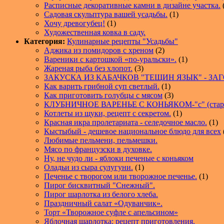
Расписные декоративные камни в дизайне участка.
Садовая скульптура вашей усадьбы.
(1)
Хочу древогубец!
(1)
Художественная ковка в саду.
Категория:
Кулинарные рецепты "Усадьбы"
Аджика из помидоров с хреном
(2)
Вареники с картошкой «по-уральски».
(1)
Жареная рыба без хлопот.
(3)
ЗАКУСКА ИЗ КАБАЧКОВ "ТЕЩИН ЯЗЫК" - ЗА
Как варить грибной суп светлый.
(1)
Как приготовить голубцы с мясом
(3)
КЛУБНИЧНОЕ ВАРЕНЬЕ С КОНЬЯКОМ-"с" (стари
Котлеты из щуки, рецепт с секретом.
(1)
Красная икра пролетариата - селедочное масло.
(1)
Кыстыбый - дешевое национальное блюдо для всех
Любимые пельмени, пельмешки.
Мясо по французски в духовке.
Ну, не чудо ли - яблоки печеные с коньяком
Оладьи из сыра сулугуни.
(1)
Печенье с творогом или творожное печенье.
(1)
Пирог бисквитный "Снежный".
Пирог шарлотка из белого хлеба.
Праздничный салат «Одуванчик».
Торт «Творожное суфле с апельсином»
Яблочная шарлотка: рецепт приготовления.