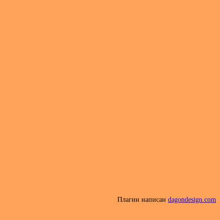
Плагин написан
dagondesign.com