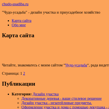
chudo-usadiba.ru
"Чудо-усадьба" - дизайн участка и приусадебное хозяйство
Карта сайта
Обо мне
Карта сайта
Читайте, знакомьтесь с моим сайтом “
Чудо-усадьба
“, рада видет
Страница: 1
2
Публикации
Категория:
Дизайн участка
Декоративные деревья - ваше стилевое решение
Дизайн участка - незатейливые предметы.
Оформление участка и дома с помощью декупажа - 