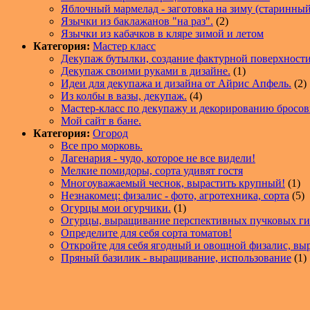
Яблочный мармелад - заготовка на зиму (старинный
Язычки из баклажанов "на раз".
(2)
Язычки из кабачков в кляре зимой и летом
Категория:
Мастер класс
Декупаж бутылки, создание фактурной поверхност
Декупаж своими руками в дизайне.
(1)
Идеи для декупажа и дизайна от Айрис Апфель.
(2)
Из колбы в вазы, декупаж.
(4)
Мастер-класс по декупажу и декорированию бросо
Мой сайт в бане.
Категория:
Огород
Все про морковь.
Лагенария - чудо, которое не все видели!
Мелкие помидоры, сорта удивят гостя
Многоуважаемый чеснок, вырастить крупный!
(1)
Незнакомец: физалис - фото, агротехника, сорта
(5)
Огурцы мои огурчики.
(1)
Огурцы, выращивание перспективных пучковых г
Определите для себя сорта томатов!
Откройте для себя ягодный и овощной физалис, в
Пряный базилик - выращивание, использование
(1)