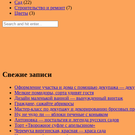
Сад
(22)
Строительство и ремонт
(7)
Цветы
(3)
Свежие записи
Оформление участка и дома с помощью декупажа — деку
Мелкие помидоры, сорта удивят гостя
Дизайн маленькой ванной — вынужденный винтаж
Граждане, сажайте абрикосы
Мастер-класс по декупажу и декорированию бросовых п
Ну, не чудо ли — яблоки печеные с коньяком
Антоновка — ностальгия и легенда русских садов
Торт «Творожное суфле с апельсином»
Черемуха виргинская, красная — краса сада