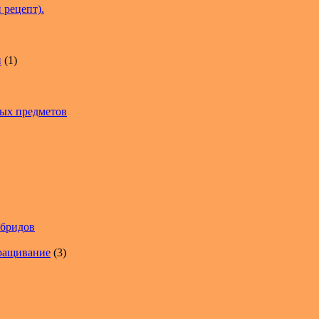
 рецепт).
и
(1)
вых предметов
ибридов
ыращивание
(3)