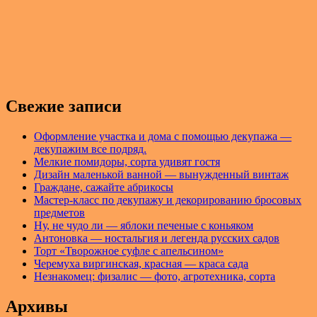
Свежие записи
Оформление участка и дома с помощью декупажа —
декупажим все подряд.
Мелкие помидоры, сорта удивят гостя
Дизайн маленькой ванной — вынужденный винтаж
Граждане, сажайте абрикосы
Мастер-класс по декупажу и декорированию бросовых
предметов
Ну, не чудо ли — яблоки печеные с коньяком
Антоновка — ностальгия и легенда русских садов
Торт «Творожное суфле с апельсином»
Черемуха виргинская, красная — краса сада
Незнакомец: физалис — фото, агротехника, сорта
Архивы