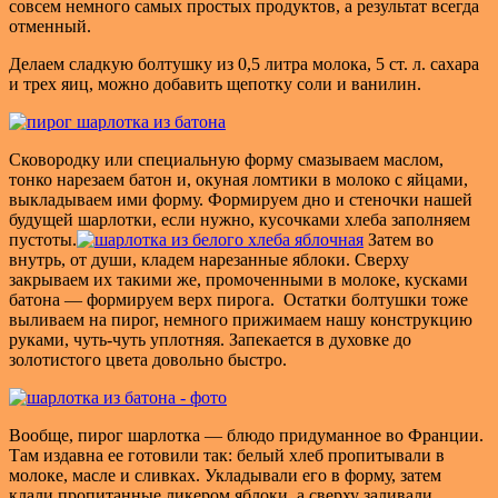
совсем немного самых простых продуктов, а результат всегда
отменный.
Делаем сладкую болтушку из 0,5 литра молока, 5 ст. л. сахара
и трех яиц, можно добавить щепотку соли и ванилин.
Сковородку или специальную форму смазываем маслом,
тонко нарезаем батон и, окуная ломтики в молоко с яйцами,
выкладываем ими форму. Формируем дно и стеночки нашей
будущей шарлотки, если нужно, кусочками хлеба заполняем
пустоты.
Затем во
внутрь, от души, кладем нарезанные яблоки. Сверху
закрываем их такими же, промоченными в молоке, кусками
батона — формируем верх пирога. Остатки болтушки тоже
выливаем на пирог, немного прижимаем нашу конструкцию
руками, чуть-чуть уплотняя. Запекается в духовке до
золотистого цвета довольно быстро.
Вообще, пирог шарлотка — блюдо придуманное во Франции.
Там издавна ее готовили так: белый хлеб пропитывали в
молоке, масле и сливках. Укладывали его в форму, затем
клали пропитанные ликером яблоки, а сверху заливали