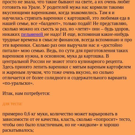
просто не знала, что такие бывают на свете, а их очень любят
готовить на Урале.
У родителей мужа нас кормили такими
вкуснющими варениками, когда знакомились. Там я и
научилась стряпать вареники с картошкой, это любимая еда в
нашей семье, все «балдеют», только подай! Не представляю,
сколько можно их съесть за раз, но «летят» они – будь здоров,
никаких
пельменей
не надо! И еще, вспоминая какие-нибудь
трудные времена в смысле финансов, всегда вспоминаю и про
эти вареники. Сколько раз они выручали нас и «достойно
питали» мою семью. Ведь, по сути для приготовления таких
вареников нужна, в основном, мука да картошка. В
центральной России не знают этого кулинарного рецепта.
Здесь принято лепить вареники с мятым вареным картофелем
и жареным лучком, что тоже очень вкусно, но сильно
отличается от более солидного и содержательного варианта
«по-уральски».
Итак, нам потребуется:
для теста:
примерно 0,6 кг муки, количество может варьировать в
зависимости от ее качества, класть, сколько «попросит» тесто,
чтобы оно было пластичным, но не «жидким» и хорошо
раскатывалось;