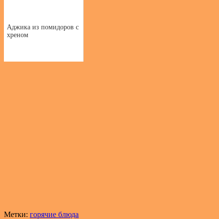
Аджика из помидоров с
хреном
Метки:
горячие блюда