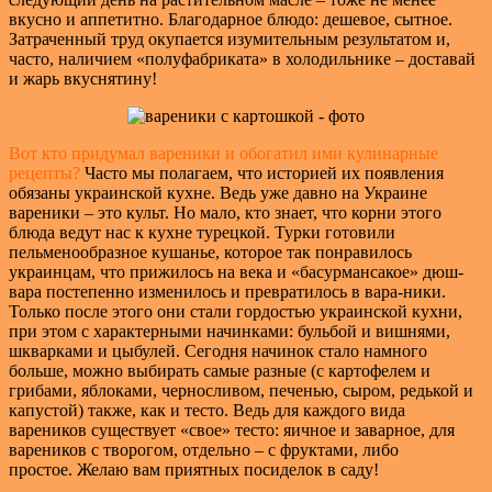
вкусно и аппетитно. Благодарное блюдо: дешевое, сытное.
Затраченный труд окупается изумительным результатом и,
часто, наличием «полуфабриката» в холодильнике – доставай
и жарь вкуснятину!
Вот кто придумал вареники и обогатил ими кулинарные
рецепты?
Часто мы полагаем, что историей их появления
обязаны украинской кухне. Ведь уже давно на Украине
вареники – это культ. Но мало, кто знает, что корни этого
блюда ведут нас к кухне турецкой. Турки готовили
пельменообразное кушанье, которое так понравилось
украинцам, что прижилось на века и «басурмансакое» дюш-
вара постепенно изменилось и превратилось в вара-ники.
Только после этого они стали гордостью украинской кухни,
при этом с характерными начинками: бульбой и вишнями,
шкварками и цыбулей. Сегодня начинок стало намного
больше, можно выбирать самые разные (с картофелем и
грибами, яблоками, черносливом, печенью, сыром, редькой и
капустой) также, как и тесто. Ведь для каждого вида
вареников существует «свое» тесто: яичное и заварное, для
вареников с творогом, отдельно – с фруктами, либо
простое. Желаю вам приятных посиделок в саду!