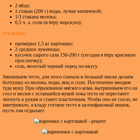
2 яйца;
1 стакан (200 г) воды, лучше кипяченой;
1/3 стакана молока;
0,5 ч. л. соли (я беру морскую);
для фарша:
примерно 1,5 кг картошки;
2 средних луковицы;
кусочек сырого сала 150-200 г (сегодня я беру красивую
прослоечку);
соль, молотый черный перец по-вкусу.
Змешиваем тесто, для этого сначала в большой миске делаем
болтушку из молока, воды, яиц и соли. Постепенно вводим
туда муку. При образовании мягкого кома, вытряхиваем его на
стол и месим с оставшейся мукой пока тесто не перестанет
липнуть к рукам и станет пластичным. Чтобы оно не сохло, не
заветривало, я кладу готовое тесто в целлофановый мешок,
пусть там отдыхает.