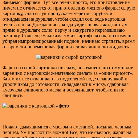
Займемся фаршем. Тут все очень просто, его приготовление
ничем не отличается от приготовления мясного фарша: сырую
картошку, сало и лук пропускаем через мясорубку и
откидываем на дуршлаг, чтобы сходил сок, ведь картошка
очень сочная. Дождавшись, когда уйдет первая жидкость, я
прямо в дуршлаге солю, перчу и аккуратно перемешиваю
начинку. Соль еще «выжимает» из картофеля сок, поэтому не
убирая импровизированный поддон, начинаю стряпать, время
от времени перемешивая фарш и сливая лишнюю жидкость.
Фарш из сырой картошки не сразу, но темнеет, поэтому такие
вареники с картошкой желательно сделать за «один присест».
Затем их все отваривают в подсоленой воде с лаврушкой и
укропчиком до готовности, складывают в миску, сдабривая
кусочком сливочного масла и встряхивают, чтобы они не
слиплись.
Подают дымящимися с маслом и сметаной, посыпав черным
перцем. Ум проглотить можно! Все, что не съелось, жарят на
следующий день на растительном масле – тоже не менее