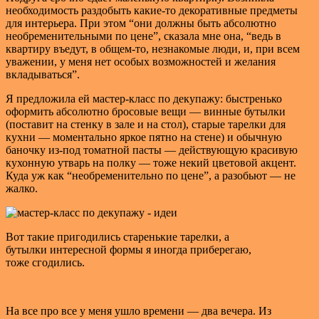
необходимость раздобыть какие-то декоративные предметы
для интерьера. При этом “они должны быть абсолютно
необременительными по цене”, сказала мне она, “ведь в
квартиру въедут, в общем-то, незнакомые люди, и, при всем
уважении, у меня нет особых возможностей и желания
вкладываться”.
Я предложила ей мастер-класс по декупажу: быстренько
оформить абсолютно бросовые вещи — винные бутылки
(поставит на стенку в зале и на стол), старые тарелки для
кухни — моментально яркое пятно на стене) и обычную
баночку из-под томатной пасты — действующую красивую
кухонную утварь на полку — тоже некий цветовой акцент.
Куда уж как “необременительно по цене”, а разобьют — не
жалко.
Вот такие пригодились старенькие тарелки, а
бутылки интересной формы я иногда приберегаю,
тоже сгодились.
На все про все у меня ушло времени — два вечера. Из