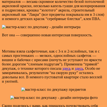
материалов — весьма скромное количество белой потолочной
акриловой краски, несколько капель гуаши для колорирования
и подрисовки, крошка “золотого” акрила, строительный
акриловый лак “Лакра” (все предметы покрывала им в 3 слоя)
и немного детских красок “серебряные блестки”, клея ПВА.
Вот она — совершенно новая интересная поверхность.
Мотивы взяла салфеточные, как с 3-х и 2-хслойных, так и с
самых простеньких — мелких, однослойных салфеток —
вишни и бабочки с ирисами (ничуть не уступают по яркости
более дорогим “слоеным подругам”). Применяла “прямой”
декупаж, о технике которого писала
здесь
и
здесь
, Особо не
заморачивалась, результатом “на скорую руку” остались
довольны все. В немного пустоватой квартире стало веселей
и уютней.
Скоро поделюсь с вами, как пришлось почувствовать себя