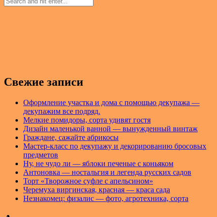
Свежие записи
Оформление участка и дома с помощью декупажа —
декупажим все подряд.
Мелкие помидоры, сорта удивят гостя
Дизайн маленькой ванной — вынужденный винтаж
Граждане, сажайте абрикосы
Мастер-класс по декупажу и декорированию бросовых
предметов
Ну, не чудо ли — яблоки печеные с коньяком
Антоновка — ностальгия и легенда русских садов
Торт «Творожное суфле с апельсином»
Черемуха виргинская, красная — краса сада
Незнакомец: физалис — фото, агротехника, сорта