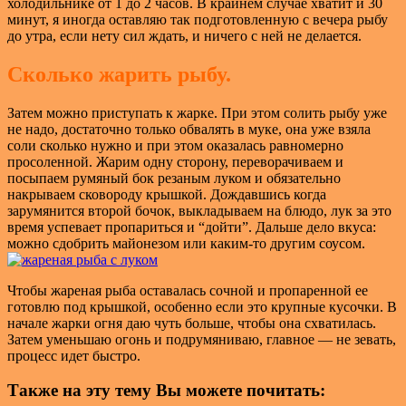
холодильнике от 1 до 2 часов. В крайнем случае хватит и 30
минут, я иногда оставляю так подготовленную с вечера рыбу
до утра, если нету сил ждать, и ничего с ней не делается.
Сколько жарить рыбу.
Затем можно приступать к жарке. При этом солить рыбу уже
не надо, достаточно только обвалять в муке, она уже взяла
соли сколько нужно и при этом оказалась равномерно
просоленной. Жарим одну сторону, переворачиваем и
посыпаем румяный бок резаным луком и обязательно
накрываем сковороду крышкой. Дождавшись когда
зарумянится второй бочок, выкладываем на блюдо, лук за это
время успевает пропариться и “дойти”. Дальше дело вкуса:
можно сдобрить майонезом или каким-то другим соусом.
Чтобы жареная рыба оставалась сочной и пропаренной ее
готовлю под крышкой, особенно если это крупные кусочки. В
начале жарки огня даю чуть больше, чтобы она схватилась.
Затем уменьшаю огонь и подрумяниваю, главное — не зевать,
процесс идет быстро.
Также на эту тему Вы можете почитать: