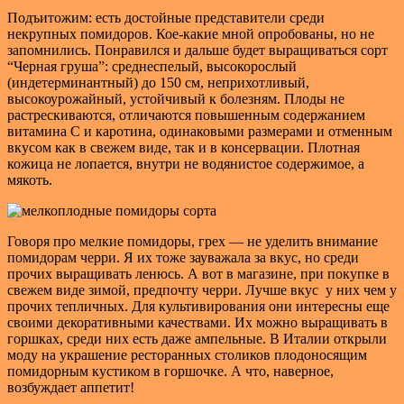
Подъитожим: есть достойные представители среди
некрупных помидоров. Кое-какие мной опробованы, но не
запомнились. Понравился и дальше будет выращиваться сорт
“Черная груша”: среднеспелый, высокорослый
(индетерминантный) до 150 см, неприхотливый,
высокоурожайный, устойчивый к болезням. Плоды не
растрескиваются, отличаются повышенным содержанием
витамина С и каротина, одинаковыми размерами и отменным
вкусом как в свежем виде, так и в консервации. Плотная
кожица не лопается, внутри не водянистое содержимое, а
мякоть.
Говоря про мелкие помидоры, грех — не уделить внимание
помидорам черри. Я их тоже зауважала за вкус, но среди
прочих выращивать ленюсь. А вот в магазине, при покупке в
свежем виде зимой, предпочту черри. Лучше вкус у них чем у
прочих тепличных. Для культивирования они интересны еще
своими декоративными качествами. Их можно выращивать в
горшках, среди них есть даже ампельные. В Италии открыли
моду на украшение ресторанных столиков плодоносящим
помидорным кустиком в горшочке. А что, наверное,
возбуждает аппетит!