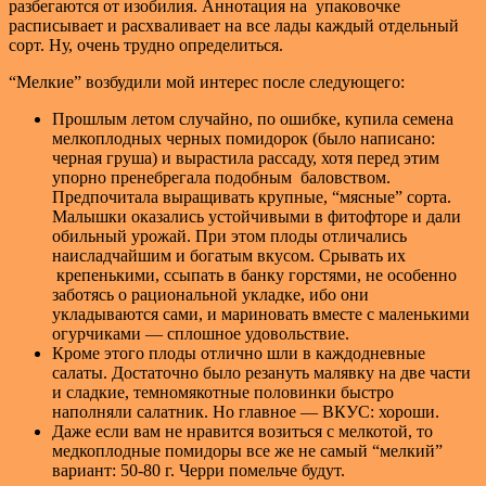
разбегаются от изобилия. Аннотация на упаковочке
расписывает и расхваливает на все лады каждый отдельный
сорт. Ну, очень трудно определиться.
“Мелкие” возбудили мой интерес после следующего:
Прошлым летом случайно, по ошибке, купила семена
мелкоплодных черных помидорок (было написано:
черная груша) и вырастила рассаду, хотя перед этим
упорно пренебрегала подобным баловством.
Предпочитала выращивать крупные, “мясные” сорта.
Малышки оказались устойчивыми в фитофторе и дали
обильный урожай. При этом плоды отличались
наисладчайшим и богатым вкусом. Срывать их
крепенькими, ссыпать в банку горстями, не особенно
заботясь о рациональной укладке, ибо они
укладываются сами, и мариновать вместе с маленькими
огурчиками — сплошное удовольствие.
Кроме этого плоды отлично шли в каждодневные
салаты. Достаточно было резануть малявку на две части
и сладкие, темномякотные половинки быстро
наполняли салатник. Но главное — ВКУС: хороши.
Даже если вам не нравится возиться с мелкотой, то
медкоплодные помидоры все же не самый “мелкий”
вариант: 50-80 г. Черри помельче будут.