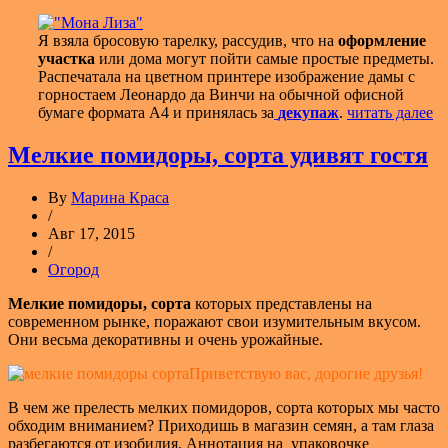
Я взяла бросовую тарелку, рассудив, что на
оформление
участка
или дома могут пойти самые простые предметы.
Распечатала на цветном принтере изображение дамы с
горностаем Леонардо да Винчи на обычной офисной
бумаге формата А4 и принялась за
декупаж
.
читать далее
Мелкие помидоры, сорта удивят гостя
By
Марина Краса
/
Авг 17, 2015
/
Огород
Мелкие помидоры, сорта
которых представлены на
современном рынке, поражают свои изумительным вкусом.
Они весьма декоративны и очень урожайные.
Приветствую вас, дорогие друзья!
В чем же прелесть мелких помидоров, сорта которых мы часто
обходим вниманием? Приходишь в магазин семян, а там глаза
разбегаются от изобилия. Аннотация на упаковочке