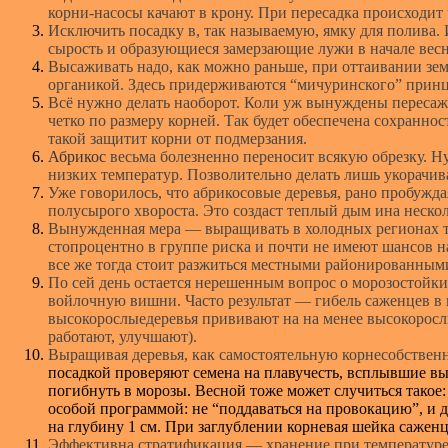
корни-насосы качают в крону. При пересадка происходит 
Исключить посадку в, так называемую, ямку для полива.
сырость и образующиеся замерзающие лужи в начале весн
Высаживать надо, как можно раньше, при оттаивании зе
органикой. Здесь придерживаются “мичуринского” принц
Всё нужно делать наоборот. Коли уж вынуждены пересажи
четко по размеру корней. Так будет обеспечена сохранно
такой защитит корни от подмерзания.
Абрикос
весьма болезненно переносит всякую обрезку. Н
низких температур. Позволительно делать лишь укорачива
Уже говорилось, что абрикосовые деревья, рано пробужд
полусырого хвороста. Это создаст теплый дым ина нескол
Вынужденная мера — выращивать в холодных регионах то
стопроцентно в группе риска и почти не имеют шансов н
все же тогда стоит разжиться местными районированными
По сей день остается нерешенным вопрос о морозостойких
войлочную вишни. Часто результат — гибель саженцев в п
высокорослыедеревья прививают на на менее высокоросл
работают, улучшают).
Выращивая деревья, как самостоятельную корнесобственн
посадкой проверяют семена на плавучесть, всплывшие в
погибнуть в морозы. Весной тоже может случиться такое:
особой программой: не “поддаваться на провокацию”, и д
на глубину 1 см. При заглублении корневая шейка саженц
Эффективна стратификация — хранение при температуре б