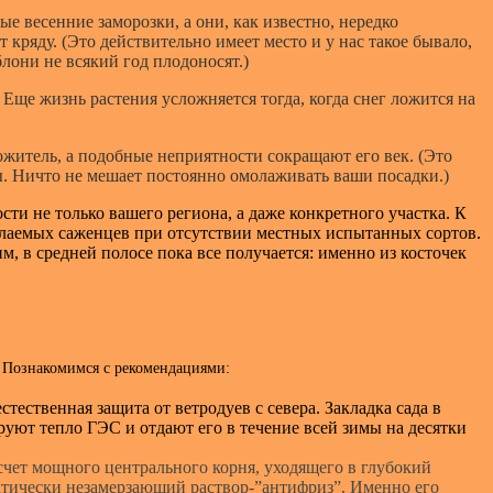
е весенние заморозки, а они, как известно, нередко
кряду. (Это действительно имеет место и у нас такое бывало,
лони не всякий год плодоносят.)
ще жизнь растения усложняется тогда, когда снег ложится на
житель, а подобные неприятности сокращают его век. (Это
ы. Ничто не мешает постоянно омолаживать ваши посадки.)
ти не только вашего региона, а даже конкретного участка. К
ылаемых саженцев при отсутствии местных испытанных сортов.
, в средней полосе пока все получается: именно из косточек
. Познакомимся с рекомендациями:
тественная защита от ветродуев с севера. Закладка сада в
руют тепло ГЭС и отдают его в течение всей зимы на десятки
 счет мощного центрального корня, уходящего в глубокий
ктически незамерзающий раствор-”антифриз”. Именно его