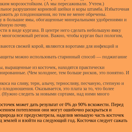
таким морозостойким. (А мы пересаживали. Учтем.)
бельное разрушение корневой шейки и коры штамба. Избыточная
 дожить до плодоношения, но тем не менее обречены.
дку в большие ямы, обогащенные минеральными удобрениями и
щённую почву.
ти в виде кургана. В центре него сделать небольшую ямку
лее многоснежный регион. Важно, чтобы курган был пологим,
иваются свежей корой, являются воротами для инфекций и
из защиты можно использовать старинный способ — поджигание
, выращенные из косточек, находятся практически
ированные. (Чем холоднее, тем больше рисков, это понятно. И
оса на сливу, терн, алычу, терносливу, песчаную, степную и
плодоношения. Оказывается, это плата за то, что более
 (Нужно следить за новыми сортами, над ними много
осточек может дать результат от 0% до 90% всхожести. Перед
осеннем потеплении они могут ошибочно раскрыться и
 природа все предусмотрела, наделив меньшую часть косточек
д землей и взойти на следующий год. Косточки следует сажать