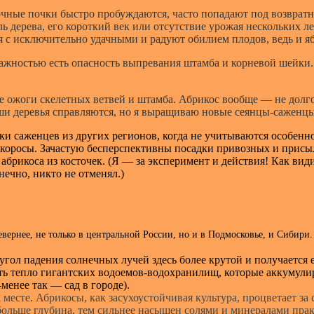
чные почки быстро пробуждаются, часто попадают под возвратны
дерева, его короткий век или отсутствие урожая нескольких лет 
 с исключительно удачными и радуют обилием плодов, ведь и яб
ностью есть опасность выпревания штамба и корневой шейки. Е
 ожоги скелетных ветвей и штамба. Абрикос вообще — не долго
аши деревья справляются, но я выращиваю новые сеянцы-саженц
 саженцев из других регионов, когда не учитываются особеннос
 дикоросы. Зачастую бесперспективны посадки привозных и прис
брикоса из косточек. (Я — за эксперимент и действия! Как видим
нечно, никто не отменял.)
ернее, не только в центральной России, но и в Подмосковье, и Сибири
ол падения солнечных лучей здесь более крутой и получается ес
ать тепло гигантских водоемов-водохранилищ, которые аккумули
менее так — сад в городе).
месте. Абрикосы, как засухоустойчивая культура, процветает за
больше глубина, тем сильнее насыщен солями и минералами пра