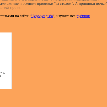
ми летние и осенние прививки “за столом”. А прививки почкой
ойной кроны.
татьями на сайте “
Чудо-усадьба
“, изучите все
рубрики
.
ину,
л