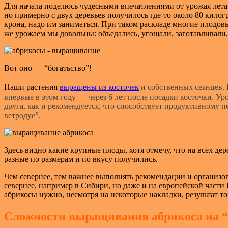
Для начала поделюсь чудесными впечатлениями от урожая лета
но примерно с двух деревьев получилось где-то около 80 килог
крона, надо им заниматься. При таком раскладе многие плодов
же урожаем мы довольны: объедались, угощали, заготавливали,
Вот оно — “богатьство”!
Наши растения
выращ
е
ны из косточек
и собственных сеянцев. 
впервые в этом году — через 6 лет после посадки косточки. Уро
друга, как и рекомендуется, что способствует продуктивному
ветродуе”.
Здесь видно какие крупные плоды, хотя отмечу, что на всех дер
разные по размерам и по вкусу получились.
Чем севернее, тем важнее выполнять рекомендации и организо
севернее, например в Сибири, но даже и на европейской части
абрикосы нужно, несмотря на некоторые накладки, результат то
Сложности выращивания абрикоса на “