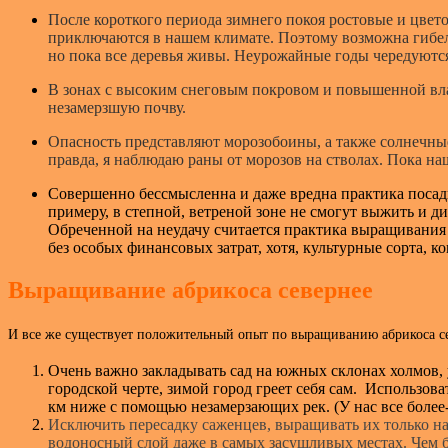
После короткого периода зимнего покоя ростовые и цвето
приключаются в нашем климате. Поэтому возможна гибель 
но пока все деревья живы. Неурожайные годы чередуются
В зонах с высоким снеговым покровом и повышенной влаж
незамерзшую почву.
Опасность представляют морозобоины, а также солнечные
правда, я наблюдаю раны от морозов на стволах. Пока н
Совершенно бессмысленна и даже вредна практика посадки
примеру, в степной, ветреной зоне не смогут выжить и
Обреченной на неудачу считается практика выращивания а
без особых финансовых затрат, хотя, культурные сорта, ко
Выращивание абрикоса севернее
И все же существует положительный опыт по выращиванию абрикоса сев
Очень важно закладывать сад на южных склонах холмов, уг
городской черте, зимой город греет себя сам. Использов
км ниже с помощью незамерзающих рек. (У нас все более-
Исключить пересадку саженцев, выращивать их только на 
водоносный слой даже в самых засушливых местах. Чем 