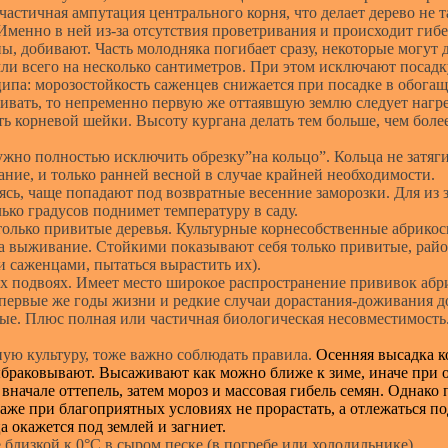
частичная ампутация центрального корня, что делает дерево не 
 Именно в ней из-за отсутствия проветривания и происходит ги
ы, добивают. Часть молодняка погибает сразу, некоторые могут
мли всего на несколько сантиметров. При этом исключают поса
ипа: морозостойкость саженцев снижается при посадке в обога
вать, то непременно первую же оттаявшую землю следует нагрес
сть корневой шейки. Высоту кургана делать тем больше, чем бо
ужно полностью исключить обрезку”на кольцо”. Кольца не затяг
ние, и только ранней весной в случае крайней необходимости.
аясь, чаще попадают под возвратные весенние заморозки. Для 
ько градусов поднимет температуру в саду.
лько привитые деревья. Культурные корнесобственные абрикосы
а выживание. Стойкими показывают себя только привитые, район
 саженцами, пытаться вырастить их).
 подвоях. Имеет место широкое распространение прививок абрик
ервые же годы жизни и редкие случаи дорастания-доживания до 
ые. Плюс полная или частичная биологическая несовместимость.
ую культуру, тоже важно соблюдать правила.
Осенняя высадка к
ыбраковывают. Высаживают как можно ближе к зиме, иначе при 
 вначале оттепель, затем мороз и массовая гибель семян. Однако
аже при благоприятных условиях не прорастать, а отлежаться по
а окажется под землей и загниет.
лизкой к 0°C в сыром песке (в погребе или холодильнике).