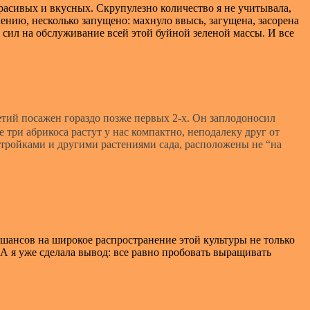
расивых и вкусных. Скрупулезно количество я не учитывала,
лению, несколько запущено: махнуло ввысь, загущена, засорена
 сил на обслуживание всей этой буйной зеленой массы. И все
етий посажен гораздо позже первых 2-х. Он заплодоносил
е три абрикоса растут у нас компактно, неподалеку друг от
тройками и другими растениями сада, расположены не “на
шансов на широкое распространение этой культуры не только
 А я уже сделала вывод: все равно пробовать выращивать