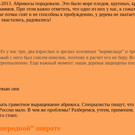
-2013. Абрикосы порадовали. Это было море плодов, крупных, к
раммов.
При этом важно отметить, что одно из них у нас, к сожа
ые почки спят и не способны к пробуждению, у дерева не хватает
 хвастались, радовались!
Их у нас три, два взрослых и зрелых основных “кормильца” и тр
жай с него был совсем невелик, поэтому в расчет его не беру. Вс
 переопылению. Еще важный момент: наши деревья защищены пос
евьях они
вать грамотное выращивание абрикоса. Специалисты пишут, что 
 России мало. В чем же проблемы? Разберемся, учтем, применим.
го стоит.
неродной” широте