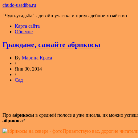
chudo-usadiba.ru
"Чудо-усадьба" - дизайн участка и приусадебное хозяйство
Карта сайта
Обо мне
Граждане, сажайте абрикосы
By
Марина Краса
/
Янв 30, 2014
/
Сад
Про
абрикосы
в средней полосе я уже писала, их можно успеш
абрикоса
?
Приветствую вас, дорогие читатели