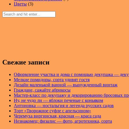
Цветы
(3)
Свежие записи
Оформление участка и дома с помощью декупажа — деку
Мелкие помидоры, сорта удивят гостя
Дизайн маленькой ванной — вынужденный винтаж
Граждане, сажайте абрикосы
Мастер-класс по декупажу и декорированию бросовых п
Ну, не чудо ли — яблоки печеные с коньяком
Антоновка — ностальгия и легенда русских садов
Торт «Творожное суфле с апельсином»
Черемуха виргинская, красная — краса сада
Незнакомец: физалис — фото, агротехника, сорта