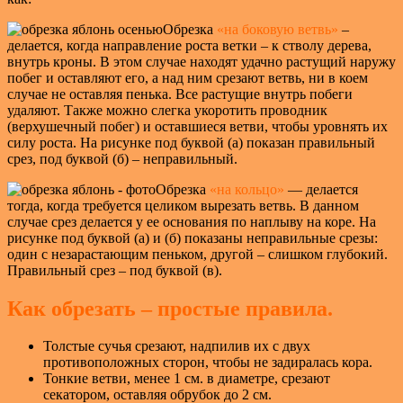
Обрезка
«
на боковую ветвь»
–
делается, когда направление роста ветки – к стволу дерева,
внутрь кроны. В этом случае находят удачно растущий наружу
побег и оставляют его, а над ним срезают ветвь, ни в коем
случае не оставляя пенька. Все растущие внутрь побеги
удаляют. Также можно слегка укоротить проводник
(верхушечный побег) и оставшиеся ветви, чтобы уровнять их
силу роста. На рисунке под буквой (а) показан правильный
срез, под буквой (б) – неправильный.
Обрезка
«на кольцо»
— делается
тогда, когда требуется целиком вырезать ветвь. В данном
случае срез делается у ее основания по наплыву на коре. На
рисунке под буквой (а) и (б) показаны неправильные срезы:
один с незарастающим пеньком, другой – слишком глубокий.
Правильный срез – под буквой (в).
Как обрезать – простые правила.
Толстые сучья срезают, надпилив их с двух
противоположных сторон, чтобы не задиралась кора.
Тонкие ветви, менее 1 см. в диаметре, срезают
секатором, оставляя обрубок до 2 см.