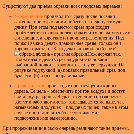
Существуют два приема обрезки всех плодовых деревьев:
Укорачивание
производится сразу после посадки
саженца; при отрастании побегов на недопустимую
длину. При этом под местом среза происходит
пробуждение спящих почек, образуются не вытянутые и
свисающие, а короткие и прочные разветвления. Над
почкой важно делать правильные срезы, только они
хорошо зарастают. Как сделать правильный срез?
Нож держат так,
чтобы начать делать срез на уровне основания
выбранной почки, а закончить его у ее верхушки. На
рисунке под буквой (а) показан правильный срез, под
буквами (б) и (в) – неправильные.
Прореживание
производят при загущении кроны
дерева. Ее цель – обеспечить приток воздуха и доступ
света внутрь кроны. Ведь в затенении гораздо хуже
растут и работают листья, закладывается меньше, так
называемых плодушек – плодовых почек, также в этом
случае они становятся более уязвимыми,
подверженными вымерзанию.
При прореживании в свою очередь различают такие приемы,
как: