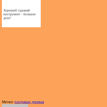
Хороший садовый
инструмент - большое
дело!
Метки:
плодовые деревья