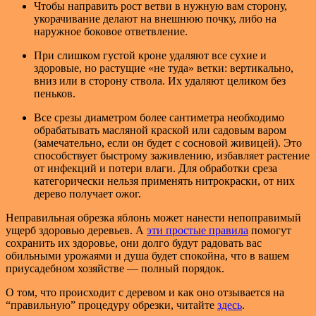
Чтобы направить рост ветви в нужную вам сторону,
укорачивание делают на внешнюю почку, либо на
наружное боковое ответвление.
При слишком густой кроне удаляют все сухие и
здоровые, но растущие «не туда» ветки: вертикально,
вниз или в сторону ствола. Их удаляют целиком без
пеньков.
Все срезы диаметром более сантиметра необходимо
обрабатывать масляной краской или садовым варом
(замечательно, если он будет с сосновой живицей). Это
способствует быстрому заживлению, избавляет растение
от инфекций и потери влаги. Для обработки среза
категорически нельзя применять нитрокраски, от них
дерево получает ожог.
Неправильная обрезка яблонь может нанести непоправимый
ущерб здоровью деревьев. А
эти простые правила
помогут
сохранить их здоровье, они долго будут радовать вас
обильными урожаями и душа будет спокойна, что в вашем
приусадебном хозяйстве — полный порядок.
О том, что происходит с деревом и как оно отзывается на
“правильную” процедуру обрезки, читайте
здесь
.