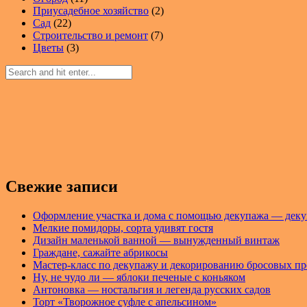
Приусадебное хозяйство
(2)
Сад
(22)
Строительство и ремонт
(7)
Цветы
(3)
Свежие записи
Оформление участка и дома с помощью декупажа — деку
Мелкие помидоры, сорта удивят гостя
Дизайн маленькой ванной — вынужденный винтаж
Граждане, сажайте абрикосы
Мастер-класс по декупажу и декорированию бросовых п
Ну, не чудо ли — яблоки печеные с коньяком
Антоновка — ностальгия и легенда русских садов
Торт «Творожное суфле с апельсином»