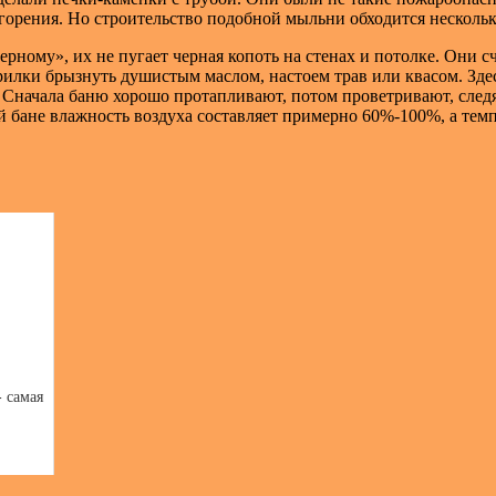
горения. Но строительство подобной мыльни обходится нескольк
рному», их не пугает черная копоть на стенах и потолке. Они 
 парилки брызнуть душистым маслом, настоем трав или квасом. 
. Сначала баню хорошо протапливают, потом проветривают, следя
бане влажность воздуха составляет примерно 60%-100%, а темпер
- самая