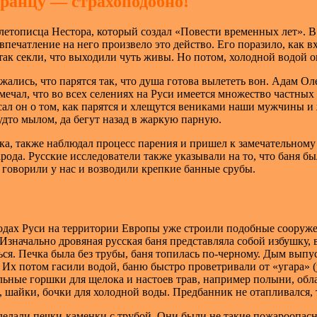
транцу — страхоподобно!
летописца Нестора, который создал «Повести временных лет». В 
 впечатление на него произвело это действо.
Его поразило, как в
 так секли, что выходили чуть живы. Но потом, холодной водой 
ались, что парятся так, что душа готова вылететь вон. Адам 
тмечал, что во всех селениях на Руси имеется множество частны
писал он о том, как парятся и хлещутся вениками наши мужчины 
удто мылом, да бегут назад в жаркую парную.
ка, также наблюдал процесс парения и пришел к замечательному 
рода. Русские исследователи также указывали на то, что баня б
», говорили у нас и возводили крепкие банные срубы.
ородах Руси на территории Европы уже строили подобные сооруж
Изначально дровяная русская баня представляла собой избушку, 
ься. Печка была без трубы, баня топилась по-черному. Дым выпу
 Их потом гасили водой, баню быстро проветривали от «угара» (у
дельные горшки для щелока и настоев трав, например полыни, 
 шайки, бочки для холодной воды. Предбанник не отапливался, 
делали печки-каменки с трубой. Они были не такие пожароопасн