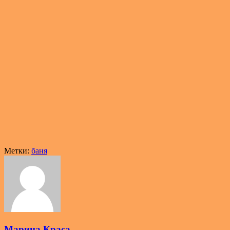
Метки:
баня
Марина Краса