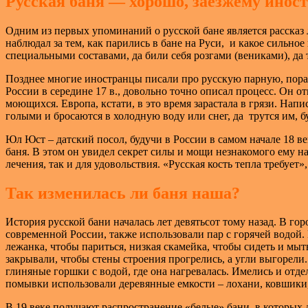
Русская баня — хорошо, заезжему инос
Одним из первых упоминаний о русской бане является рассказ 
наблюдал за тем, как парились в бане на Руси, и какое сильное
специальными составами, да били себя розгами (вениками), да
Позднее многие иностранцы писали про русскую парную, пораж
России в середине 17 в., довольно точно описал процесс. Он о
моющихся. Европа, кстати, в это время зарастала в грязи. На
голыми и бросаются в холодную воду или снег, да трутся им, б
Юл Юст – датский посол, будучи в России в самом начале 18 ве
баня. В этом он увидел секрет силы и мощи незнакомого ему на
лечения, так и для удовольствия. «Русская кость тепла требует
Так изменилась ли баня наша?
История русской бани началась лет девятьсот тому назад. В г
современной России, также использовали пар с горячей водой. 
лежанка, чтобы париться, низкая скамейка, чтобы сидеть и мыт
закрывали, чтобы стены строения прогрелись, а угли выгорели.
глиняные горшки с водой, где она нагревалась. Имелись и от
помывки использовали деревянные емкости – лохани, ковшики,
В 19 веке получают распространение «белые» бани, в которых 