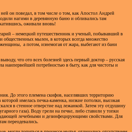
ней он поведал, в том числе о том, как Апостол Андрей
ходили нагими в деревянную баню и обливались там
окатившись, оживали вновь!
Олеарий – немецкий путешественник и ученый, побывавший в
х и общественных мылен, в которых всегда множество
и женщины, а потом, изнемогая от жара, выбегают из бани
выводу, что ото всех болезней здесь первый доктор – русская
ыла наипервейшей потребностью в быту, как для чистоты и
ения. До этого племена скифов, населявших территорию
в которой имелась печка-каменка, низкие потолки, высокая
скался в стенное отверстие над лежанкой. Затем эту отдушину
гарного газа). Воду грели на печке, либо ставили у топки
обладающей лечебными и дезинфецирующими свойствами. Для
там переодевались.
ые, могли топиться в процессе мытья, отличались отсутствием